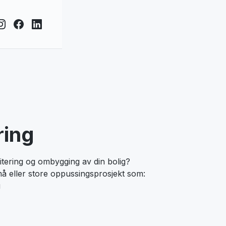
ring
litering og ombygging av din bolig?
små eller store oppussingsprosjekt som:
g