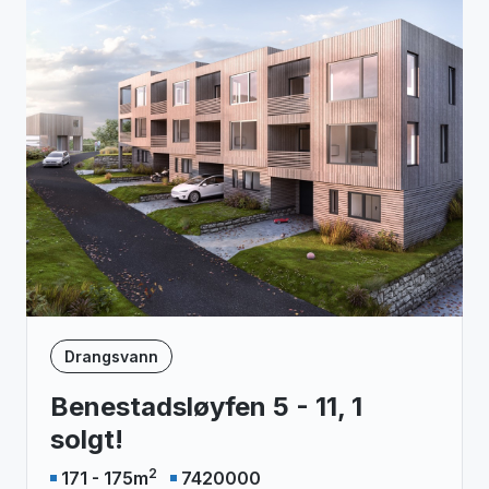
Drangsvann
Benestadsløyfen 5 - 11, 1
solgt!
2
171 - 175
m
7420000