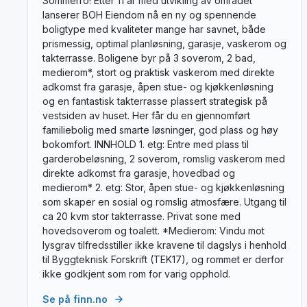
Sommerro! Etter 11 år med utvikling av området
lanserer BOH Eiendom nå en ny og spennende
boligtype med kvaliteter mange har savnet, både
prismessig, optimal planløsning, garasje, vaskerom og
takterrasse. Boligene byr på 3 soverom, 2 bad,
medierom*, stort og praktisk vaskerom med direkte
adkomst fra garasje, åpen stue- og kjøkkenløsning
og en fantastisk takterrasse plassert strategisk på
vestsiden av huset. Her får du en gjennomført
familiebolig med smarte løsninger, god plass og høy
bokomfort. INNHOLD 1. etg: Entre med plass til
garderobeløsning, 2 soverom, romslig vaskerom med
direkte adkomst fra garasje, hovedbad og
medierom* 2. etg: Stor, åpen stue- og kjøkkenløsning
som skaper en sosial og romslig atmosfære. Utgang til
ca 20 kvm stor takterrasse. Privat sone med
hovedsoverom og toalett. *Medierom: Vindu mot
lysgrav tilfredsstiller ikke kravene til dagslys i henhold
til Byggteknisk Forskrift (TEK17), og rommet er derfor
ikke godkjent som rom for varig opphold.
Se på finn.no