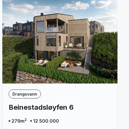
Drangsvann
Beinestadsløyfen 6
2
279
m
12 500 000